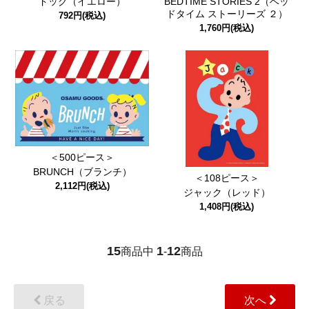
ドッグ（イエロー）
BEDTIME STORIES 2（ベッ
ドタイム ストーリーズ ２）
792円(税込)
1,760円(税込)
＜500ピース＞
BRUNCH（ブランチ）
＜108ピース＞
2,112円(税込)
ジャック（レッド）
1,408円(税込)
15
1
12
商品中
-
商品
戻る
次へ