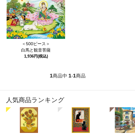
＜500ピース＞
白馬と観音菩薩
1,936円(税込)
1
1
1
商品中
-
商品
人気商品ランキング