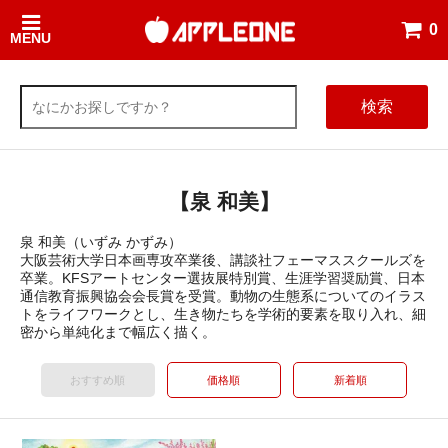
0
MENU
検索
【泉 和美】
泉 和美（いずみ かずみ）
大阪芸術大学日本画専攻卒業後、講談社フェーマススクールズを
卒業。KFSアートセンター選抜展特別賞、生涯学習奨励賞、日本
通信教育振興協会会長賞を受賞。動物の生態系についてのイラス
トをライフワークとし、生き物たちを学術的要素を取り入れ、細
密から単純化まで幅広く描く。
おすすめ順
価格順
新着順