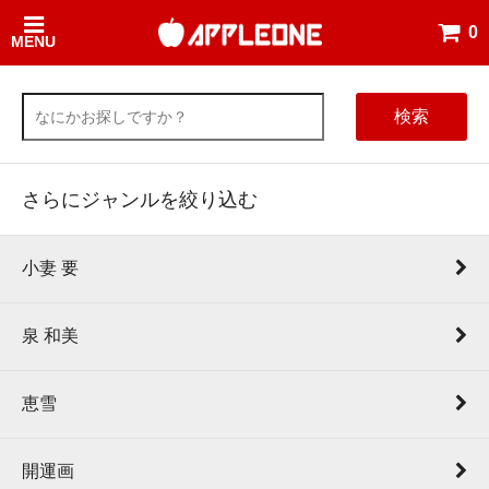
0
MENU
検索
さらにジャンルを絞り込む
小妻 要
泉 和美
恵雪
開運画