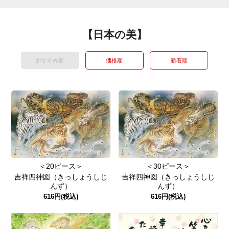
【日本の美】
おすすめ順
価格順
新着順
＜20ピース＞
＜30ピース＞
吉祥四神図（きっしょうしじ
吉祥四神図（きっしょうしじ
んず）
んず）
616円(税込)
616円(税込)