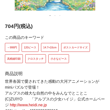
704円(税込)
この商品のキーワード
～999円
120ピース
14.7×10cm
ポストカードサイズ
高精細印刷
クロスタッチ
小さなピース
商品説明
世界各国で愛されてきた感動の大河アニメーションが
miniパズルで登場！
アルプスの雄大な自然の中をみんなでとことこ
(C)ZUIYO 「アルプスの少女ハイジ」公式ホームペー
ジ
http://www.heidi.ne.jp