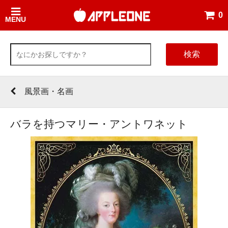
0
MENU
検索
風景画・名画
バラを持つマリー・アントワネット