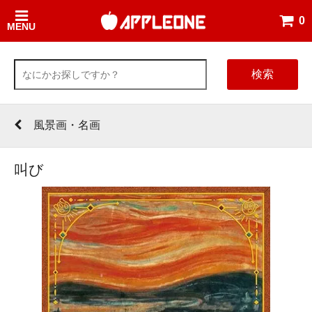
0
MENU
検索
風景画・名画
叫び